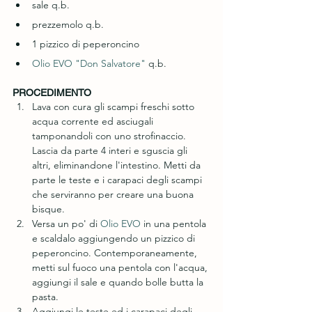
sale q.b.
prezzemolo q.b.
1 pizzico di peperoncino
Olio EVO "Don Salvatore"
 q.b.
PROCEDIMENTO 
Lava con cura gli scampi freschi sotto 
acqua corrente ed asciugali 
tamponandoli con uno strofinaccio. 
Lascia da parte 4 interi e sguscia gli 
altri, eliminandone l'intestino. Metti da 
parte le teste e i carapaci degli scampi 
che serviranno per creare una buona 
bisque. 
Versa un po' di 
Olio EVO 
in una pentola 
e scaldalo aggiungendo un pizzico di 
peperoncino. Contemporaneamente, 
metti sul fuoco una pentola con l'acqua, 
aggiungi il sale e quando bolle butta la 
pasta.
Aggiungi le teste ed i carapaci degli 