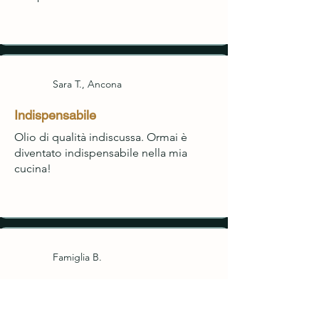
Sara T., Ancona
Indispensabile
Olio di qualità indiscussa. Ormai è
diventato indispensabile nella mia
cucina!
Famiglia B.
Ottimo
Gentile sig.Moffa, l'olio è ottimo,