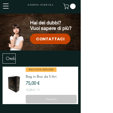
Azienda Agricola
Hai dei dubbi?
Vuoi sapere di più?
CONTATTACI
RACCOLTA 2025/2026
Bag in Box da 5 litri
Prezzo
75,00 €
15,00 €
/
1l
1
5
Esaurito
,
0
0