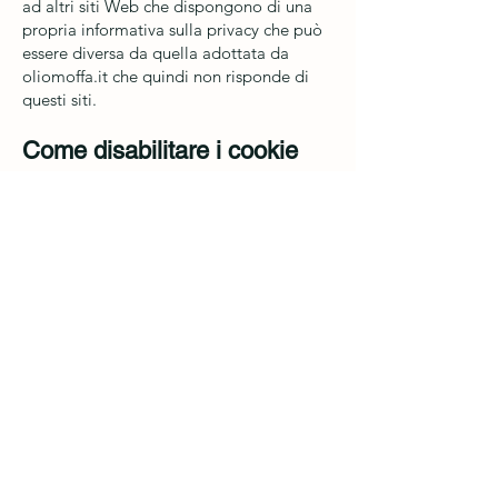
ad altri siti Web che dispongono di una
propria informativa sulla privacy che può
essere diversa da quella adottata da
oliomoffa.it che quindi non risponde di
questi siti.
Come disabilitare i cookie
mediante configurazione del
browser
Se desideri approfondire le modalità con
cui il tuo browser memorizza i cookies
durante la tua navigazione, ti invitiamo a
seguire questi link sui siti dei rispettivi
fornitori.
Mozilla Firefox
Google Chrome
Internet Explorer
Safari 6/7 Mavericks
Safari 8 Yosemite
Safari su iPhone, iPad, o iPod touch