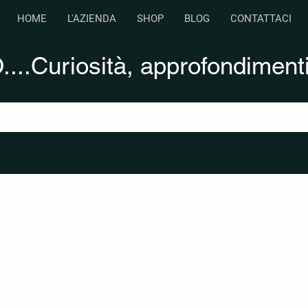
HOME
L'AZIENDA
SHOP
BLOG
CONTATTACI
...Curiosità, approfondimenti