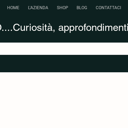
HOME
L'AZIENDA
SHOP
BLOG
CONTATTACI
...Curiosità, approfondimenti