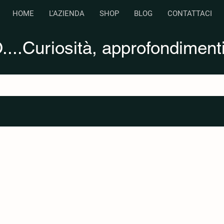
HOME
L'AZIENDA
SHOP
BLOG
CONTATTACI
...Curiosità, approfondimenti